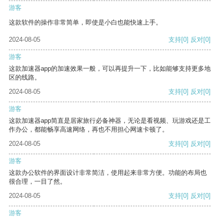
游客
这款软件的操作非常简单，即使是小白也能快速上手。
2024-08-05
支持
[0]
反对
[0]
游客
这款加速器app的加速效果一般，可以再提升一下，比如能够支持更多地
区的线路。
2024-08-05
支持
[0]
反对
[0]
游客
这款加速器app简直是居家旅行必备神器，无论是看视频、玩游戏还是工
作办公，都能畅享高速网络，再也不用担心网速卡顿了。
2024-08-05
支持
[0]
反对
[0]
游客
这款办公软件的界面设计非常简洁，使用起来非常方便。功能的布局也
很合理，一目了然。
2024-08-05
支持
[0]
反对
[0]
游客