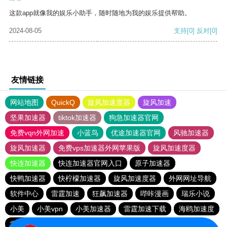
这款app就像我的娱乐小助手，随时随地为我的娱乐提供帮助。
2024-08-05
支持
[0]
反对
[0]
友情链接
网站地图
QuickQ
旋风加速度器
旋风加速
坚果加速器
tiktok加速器
狗急加速器官网
免费vqn外网加速
小蓝鸟
优途加速器官网
风驰加速器
旋风加速器
免费vps加速器外网苹果版
旋风加速度器
快连加速器
快连加速器官网入口
原子加速器
快鸭加速器
快柠檬加速器
旋风加速度器
外网网址导航
软件中心
雷霆加速
狂飙加速器
哔咔漫画
瑞乐小说
小美
小美vpn
小美加速器
雷霆加速下载
海鸥加速度
雷霆加速版ins
海鸥加速器下载
雷霆加速