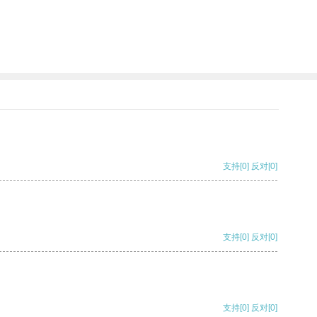
支持
[0]
反对
[0]
支持
[0]
反对
[0]
支持
[0]
反对
[0]