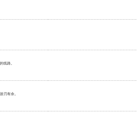
。
区的线路。
中游刃有余。