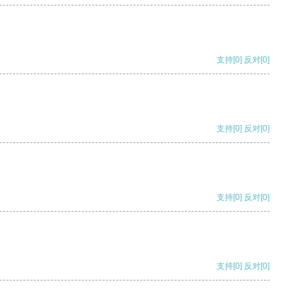
支持
[0]
反对
[0]
支持
[0]
反对
[0]
支持
[0]
反对
[0]
支持
[0]
反对
[0]