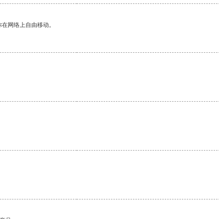
你在网络上自由移动。