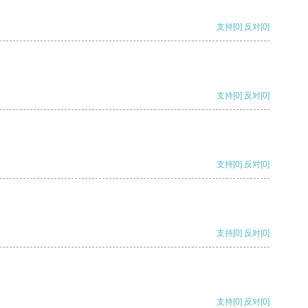
支持
[0]
反对
[0]
支持
[0]
反对
[0]
支持
[0]
反对
[0]
支持
[0]
反对
[0]
支持
[0]
反对
[0]