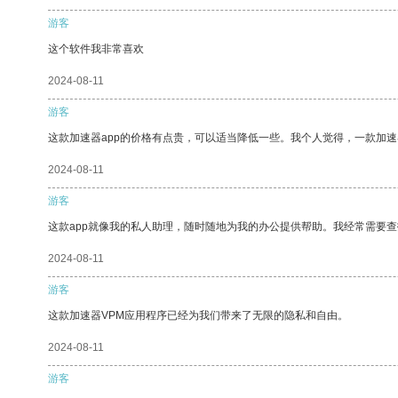
游客
这个软件我非常喜欢
2024-08-11
游客
这款加速器app的价格有点贵，可以适当降低一些。我个人觉得，一款加速
2024-08-11
游客
这款app就像我的私人助理，随时随地为我的办公提供帮助。我经常需要查
2024-08-11
游客
这款加速器VPM应用程序已经为我们带来了无限的隐私和自由。
2024-08-11
游客