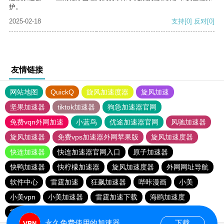
护。
2025-02-18
支持
[0]
反对
[0]
友情链接
网站地图
QuickQ
旋风加速度器
旋风加速
坚果加速器
tiktok加速器
狗急加速器官网
免费vqn外网加速
小蓝鸟
优途加速器官网
风驰加速器
旋风加速器
免费vps加速器外网苹果版
旋风加速度器
快连加速器
快连加速器官网入口
原子加速器
快鸭加速器
快柠檬加速器
旋风加速度器
外网网址导航
软件中心
雷霆加速
狂飙加速器
哔咔漫画
小美
小美vpn
小美加速器
雷霆加速下载
海鸥加速度
雷霆加速版ins
海鸥加速器下载
雷霆加速
永久免费使用的加速器
下载