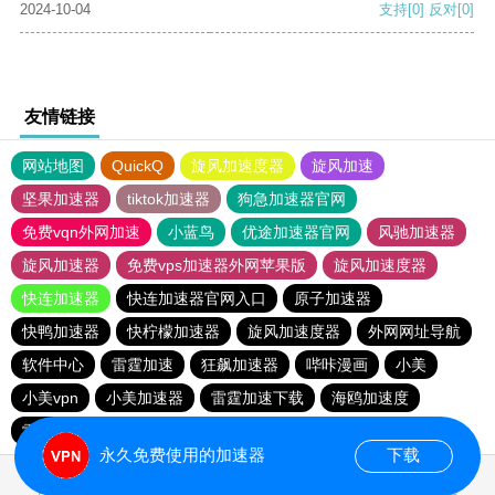
2024-10-04
支持
[0]
反对
[0]
友情链接
网站地图
QuickQ
旋风加速度器
旋风加速
坚果加速器
tiktok加速器
狗急加速器官网
免费vqn外网加速
小蓝鸟
优途加速器官网
风驰加速器
旋风加速器
免费vps加速器外网苹果版
旋风加速度器
快连加速器
快连加速器官网入口
原子加速器
快鸭加速器
快柠檬加速器
旋风加速度器
外网网址导航
软件中心
雷霆加速
狂飙加速器
哔咔漫画
小美
小美vpn
小美加速器
雷霆加速下载
海鸥加速度
雷霆加速版ins
海鸥加速器下载
雷霆加速
永久免费使用的加速器
下载
0.041998s