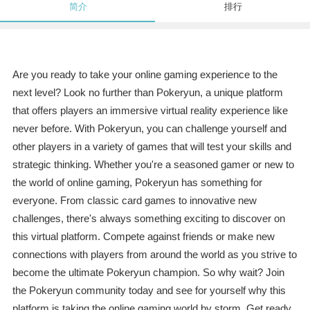
简介
排行
Are you ready to take your online gaming experience to the
next level? Look no further than Pokeryun, a unique platform
that offers players an immersive virtual reality experience like
never before. With Pokeryun, you can challenge yourself and
other players in a variety of games that will test your skills and
strategic thinking. Whether you're a seasoned gamer or new to
the world of online gaming, Pokeryun has something for
everyone. From classic card games to innovative new
challenges, there's always something exciting to discover on
this virtual platform. Compete against friends or make new
connections with players from around the world as you strive to
become the ultimate Pokeryun champion. So why wait? Join
the Pokeryun community today and see for yourself why this
platform is taking the online gaming world by storm. Get ready