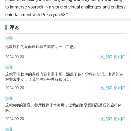
to immerse yourself in a world of virtual challenges and endless
entertainment with Pokeryun.#3#
评论
游客
这款软件的界面设计非常简洁，一目了然。
2024-09-20
支持
[0]
反对
[0]
游客
这款学习软件的课程内容非常丰富，涵盖了各个学科的知识。老师的讲
解非常生动，让我能够轻松理解知识点。
2024-09-20
支持
[0]
反对
[0]
游客
这款app的酒店、餐厅推荐非常有用，让我能够享受到高品质的旅行体
验。
2024-09-20
支持
[0]
反对
[0]
游客