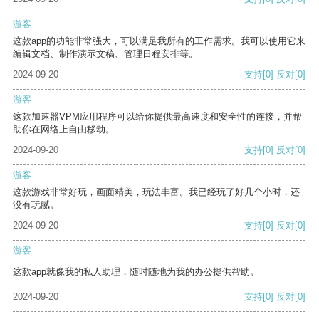
游客
这款app的功能非常强大，可以满足我所有的工作需求。我可以使用它来
编辑文档、制作演示文稿、管理日程安排等。
2024-09-20
支持
[0]
反对
[0]
游客
这款加速器VPM应用程序可以给你提供最高速度和安全性的连接，并帮
助你在网络上自由移动。
2024-09-20
支持
[0]
反对
[0]
游客
这款游戏非常好玩，画面精美，玩法丰富。我已经玩了好几个小时，还
没有玩腻。
2024-09-20
支持
[0]
反对
[0]
游客
这款app就像我的私人助理，随时随地为我的办公提供帮助。
2024-09-20
支持
[0]
反对
[0]