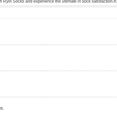
 with Ryin Socks and experience the ultimate in sock satisfaction.
绩。