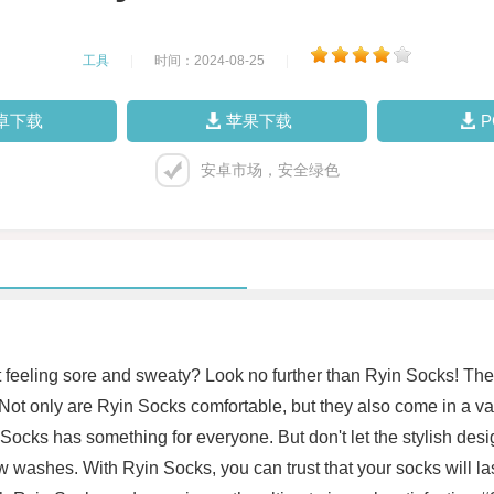
工具
|
时间：2024-08-25
|
卓下载
苹果下载
安卓市场，安全绿色
et feeling sore and sweaty? Look no further than Ryin Socks! Th
 Not only are Ryin Socks comfortable, but they also come in a var
n Socks has something for everyone. But don't let the stylish des
ew washes. With Ryin Socks, you can trust that your socks will 