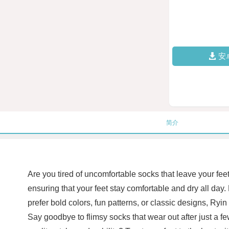
安
简介
Are you tired of uncomfortable socks that leave your fe
ensuring that your feet stay comfortable and dry all day.
prefer bold colors, fun patterns, or classic designs, Ryi
Say goodbye to flimsy socks that wear out after just a f