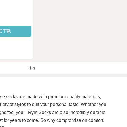
PC下载
排行
ese socks are made with premium quality materials,
iety of styles to suit your personal taste. Whether you
igns fool you – Ryin Socks are also incredibly durable.
last for years to come. So why compromise on comfort,