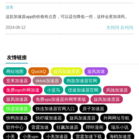
游客
这款加速器app的价格有点贵，可以适当降低一些，这样会更加亲民。
2024-08-12
支持
[0]
反对
[0]
友情链接
网站地图
QuickQ
旋风加速度器
旋风加速
坚果加速器
tiktok加速器
狗急加速器官网
免费vqn外网加速
小蓝鸟
优途加速器官网
风驰加速器
旋风加速器
免费vps加速器外网苹果版
旋风加速度器
快连加速器
快连加速器官网入口
原子加速器
快鸭加速器
快柠檬加速器
旋风加速度器
外网网址导航
软件中心
雷霆加速
狂飙加速器
哔咔漫画
瑞乐小说
小美
小美vpn
小美加速器
雷霆加速下载
海鸥加速度