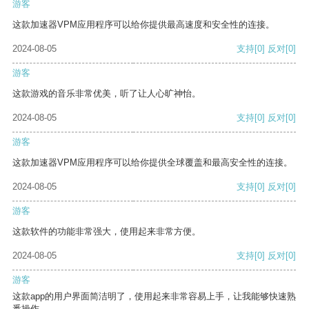
游客
这款加速器VPM应用程序可以给你提供最高速度和安全性的连接。
2024-08-05
支持
[0]
反对
[0]
游客
这款游戏的音乐非常优美，听了让人心旷神怡。
2024-08-05
支持
[0]
反对
[0]
游客
这款加速器VPM应用程序可以给你提供全球覆盖和最高安全性的连接。
2024-08-05
支持
[0]
反对
[0]
游客
这款软件的功能非常强大，使用起来非常方便。
2024-08-05
支持
[0]
反对
[0]
游客
这款app的用户界面简洁明了，使用起来非常容易上手，让我能够快速熟
悉操作。