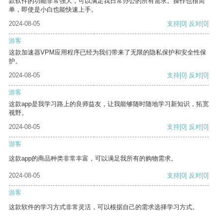
款软件的功能非常强大，可以满足我日常办公的所有需求。操作也很简
单，即使是小白也能快速上手。
2024-08-05
支持
[0]
反对
[0]
游客
这款加速器VPM应用程序已经为我们带来了无限的隐私保护和安全性保
护。
2024-08-05
支持
[0]
反对
[0]
游客
这款app是我学习路上的良师益友，让我能够随时随地学习新知识，拓宽
视野。
2024-08-05
支持
[0]
反对
[0]
游客
这款app的商品种类非常丰富，可以满足我所有的购物需求。
2024-08-05
支持
[0]
反对
[0]
游客
这款软件的学习方式非常灵活，可以根据自己的需求选择学习方式。