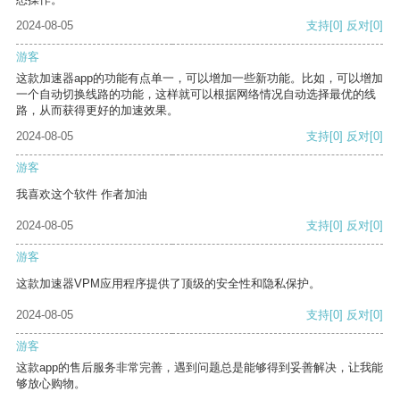
2024-08-05
支持
[0]
反对
[0]
游客
这款加速器app的功能有点单一，可以增加一些新功能。比如，可以增加
一个自动切换线路的功能，这样就可以根据网络情况自动选择最优的线
路，从而获得更好的加速效果。
2024-08-05
支持
[0]
反对
[0]
游客
我喜欢这个软件 作者加油
2024-08-05
支持
[0]
反对
[0]
游客
这款加速器VPM应用程序提供了顶级的安全性和隐私保护。
2024-08-05
支持
[0]
反对
[0]
游客
这款app的售后服务非常完善，遇到问题总是能够得到妥善解决，让我能
够放心购物。