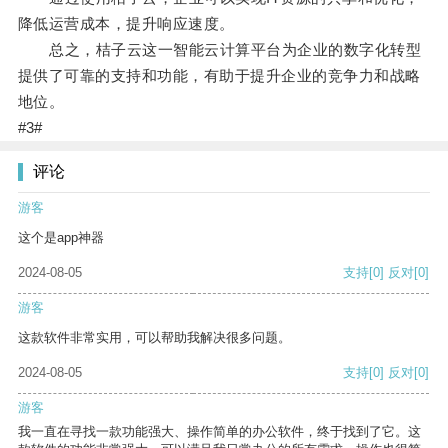
降低运营成本，提升响应速度。
总之，桔子云这一智能云计算平台为企业的数字化转型
提供了可靠的支持和功能，有助于提升企业的竞争力和战略
地位。
#3#
评论
游客
这个是app神器
2024-08-05
支持
[0]
反对
[0]
游客
这款软件非常实用，可以帮助我解决很多问题。
2024-08-05
支持
[0]
反对
[0]
游客
我一直在寻找一款功能强大、操作简单的办公软件，终于找到了它。这